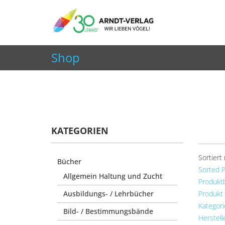
+49 7252 9707310
info@arndt-verlag.de
Shop
Aktuelle Seite:
Startseite
Shop
Zeitschriften
KATEGORIEN
Sortiert
Bücher
Sorted 
Allgemein Haltung und Zucht
Produkt
Ausbildungs- / Lehrbücher
Produkt
Kategori
Bild- / Bestimmungsbände
Herstel