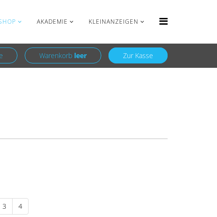
Anmelden
Registrieren
SHOP
AKADEMIE
KLEINANZEIGEN
e
Warenkorb
leer
Zur Kasse
3
4