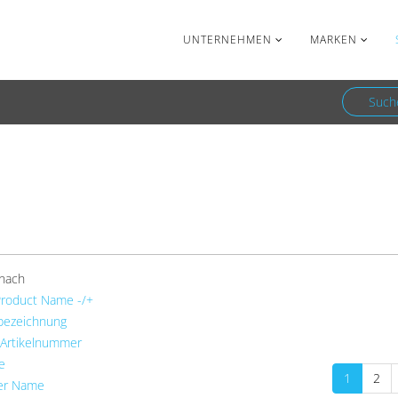
Facebook
Newsletter
UNTERNEHMEN
MARKEN
Such
Gefiederte Welt frühere Ausgaben
 nach
Product Name -/+
bezeichnung
 Artikelnummer
e
1
2
ler Name