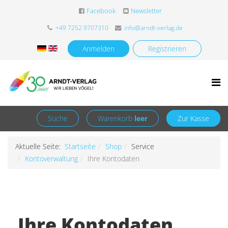
Facebook
Newsletter
+49 7252 9707310
info@arndt-verlag.de
Anmelden
Registrieren
Suche
Warenkorb
leer
Zur Kasse
Aktuelle Seite:
Startseite
Shop
Service
Kontoverwaltung
Ihre Kontodaten
Ihre Kontodaten