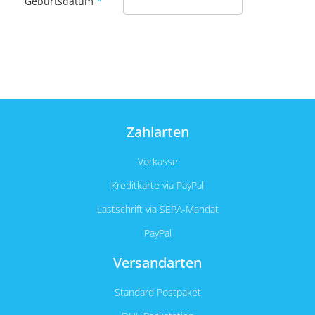
*
Geburtsdatum
Zahlarten
Vorkasse
Kreditkarte via PayPal
Lastschrift via SEPA-Mandat
PayPal
Versandarten
Standard Postpaket