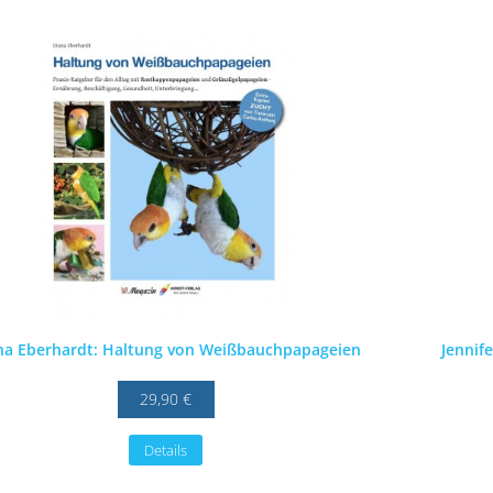
na Eberhardt: Haltung von Weißbauchpapageien
Jennif
29,90 €
Details