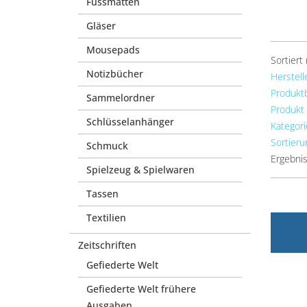
Fussmatten
Gläser
Mousepads
Sortiert
Notizbücher
Herstell
Produkt
Sammelordner
Produkt
Schlüsselanhänger
Kategori
Sortieru
Schmuck
Ergebnis
Spielzeug & Spielwaren
Tassen
Textilien
Zeitschriften
Gefiederte Welt
Gefiederte Welt frühere
Ausgaben