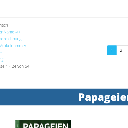
 nach
er Name -/+
bezeichnung
 Artikelnummer
1
2
e
ng
se 1 - 24 von 54
Papageie