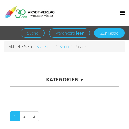
+49 7252 9707310
info@arndt-verlag.de
Suche
Warenkorb
leer
Zur Kasse
Aktuelle Seite:
Startseite
Shop
Poster
KATEGORIEN
▾
1
2
3