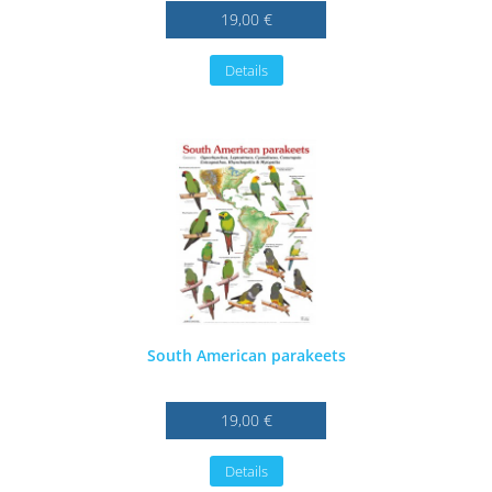
19,00 €
Details
South American parakeets
19,00 €
Details