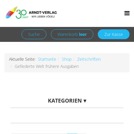
Facebook
Newsletter
+49 7252 9707310
info@arndt-verlag.de
Anmelden
Registrieren
Suche
Warenkorb
leer
Zur Kasse
Aktuelle Seite:
Startseite
Shop
Zeitschriften
Gefiederte Welt frühere Ausgaben
KATEGORIEN
▾