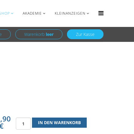
Anmelden
Registrieren
SHOP
AKADEMIE
KLEINANZEIGEN
e
Warenkorb
leer
Zur Kasse
,90
€