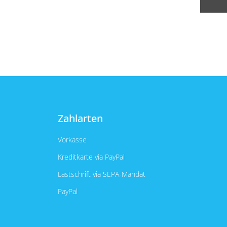
Zahlarten
Vorkasse
Kreditkarte via PayPal
Lastschrift via SEPA-Mandat
PayPal