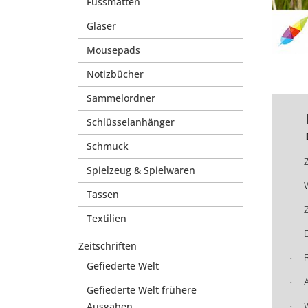
Fussmatten
Gläser
Mousepads
Notizbücher
Sammelordner
Schlüsselanhänger
Schmuck
·
Spielzeug & Spielwaren
·
Tassen
Z
·
Textilien
·
Zeitschriften
B
·
Gefiederte Welt
·
Gefiederte Welt frühere
Ausgaben
·