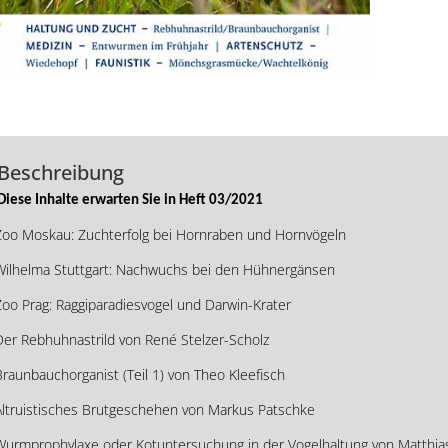
Beschreibung
Diese Inhalte erwarten Sie in Heft 03/2021
Zoo Moskau: Zuchterfolg bei Hornraben und Hornvögeln
Wilhelma Stuttgart: Nachwuchs bei den Hühnergänsen
oo Prag: Raggiparadiesvogel und Darwin-Krater
Der Rebhuhnastrild von René Stelzer-Scholz
raunbauchorganist (Teil 1) von Theo Kleefisch
Altruistisches Brutgeschehen von Markus Patschke
Wurmprophylaxe oder Kotuntersuchung in der Vogelhaltung von Matthi