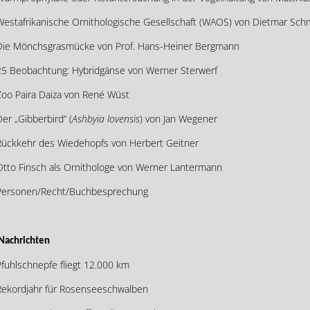
Westafrikanische Ornithologische Gesellschaft (WAOS) von Dietmar Sch
Die Mönchsgrasmücke von Prof. Hans-Heiner Bergmann
25 Beobachtung: Hybridgänse von Werner Sterwerf
Zoo Paira Daiza von René Wüst
er „Gibberbird“ (
Ashbyia lovensis
) von Jan Wegener
Rückkehr des Wiedehopfs von Herbert Geitner
Otto Finsch als Ornithologe von Werner Lantermann
Personen/Recht/Buchbesprechung
Nachrichten
fuhlschnepfe fliegt 12.000 km
Rekordjahr für Rosenseeschwalben