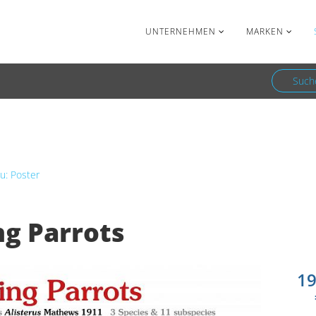
Facebook
Newsletter
UNTERNEHMEN
MARKEN
Such
arrots
u: Poster
ng Parrots
19