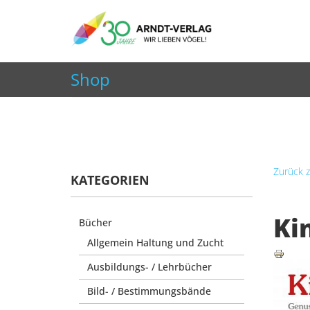
+49 7252 9707310
info@arndt-verlag.de
Shop
Aktuelle Seite:
Startseite
Shop
Poster
King P
Zurück z
KATEGORIEN
Ki
Bücher
Allgemein Haltung und Zucht
Ausbildungs- / Lehrbücher
Bild- / Bestimmungsbände