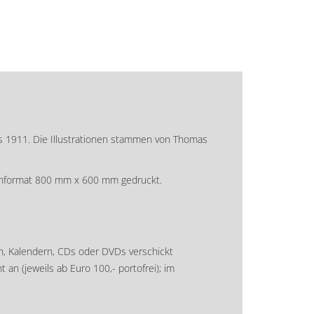
ws 1911. Die Illustrationen stammen von Thomas
senformat 800 mm x 600 mm gedruckt.
, Kalendern, CDs oder DVDs verschickt
an (jeweils ab Euro 100,- portofrei); im