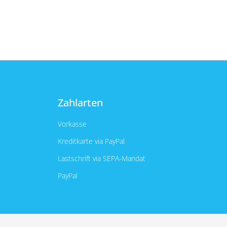
Zahlarten
Vorkasse
Kreditkarte via PayPal
Lastschrift via SEPA-Mandat
PayPal