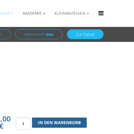
Anmelden
Registrieren
SHOP
AKADEMIE
KLEINANZEIGEN
e
Warenkorb
leer
Zur Kasse
,00
€