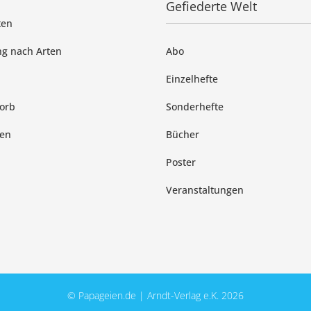
Gefiederte Welt
ten
g nach Arten
Abo
Einzelhefte
orb
Sonderhefte
en
Bücher
Poster
Veranstaltungen
© Papageien.de | Arndt-Verlag e.K. 2026