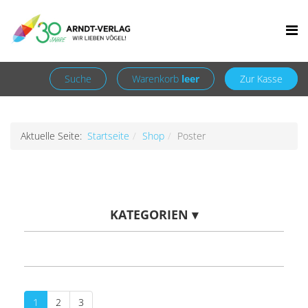
Facebook
Newsletter
+49 7252 9707310
info@arndt-verlag.de
Anmelden
Registrieren
Suche
Warenkorb
leer
Zur Kasse
Aktuelle Seite:
Startseite
Shop
Poster
KATEGORIEN
▾
1
2
3