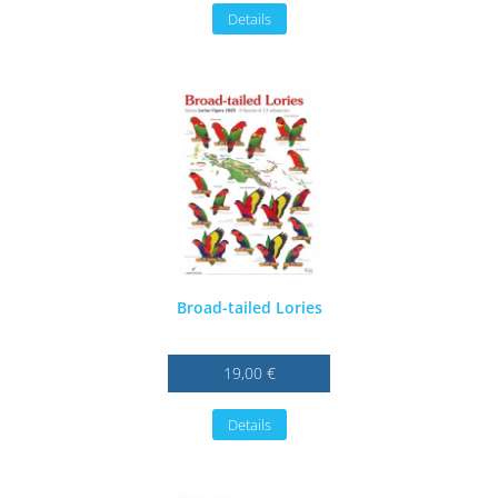
Details
Broad-tailed Lories
19,00 €
Details