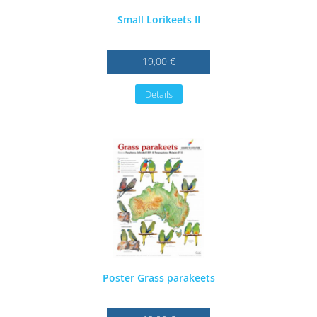
Small Lorikeets II
19,00 €
Details
Poster Grass parakeets