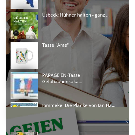
Usbeck: Hühner halten - ganz ...
Tasse "Aras"
PAPAGEIEN-Tasse
Gelbhaubenkaka...
Jommeke: Die Planke von Jan Ha...
KLE