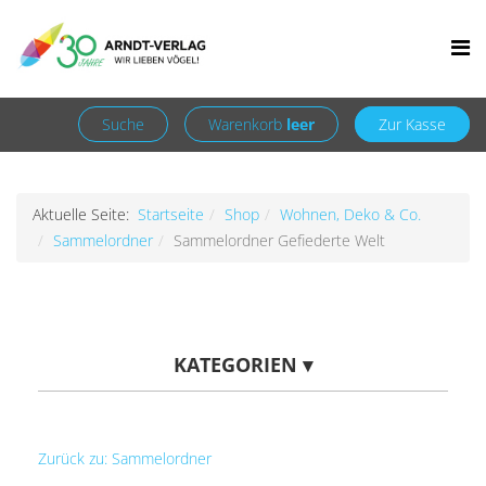
Facebook
Newsletter
+49 7252 9707310
info@arndt-verlag.de
Anmelden
Registrieren
Suche
Warenkorb
leer
Zur Kasse
Aktuelle Seite:
Startseite
Shop
Wohnen, Deko & Co.
Sammelordner
Sammelordner Gefiederte Welt
KATEGORIEN
▾
Zurück zu: Sammelordner