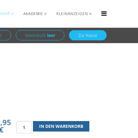
Anmelden
Registrieren
SHOP
AKADEMIE
KLEINANZEIGEN
e
Warenkorb
leer
Zur Kasse
,95
€