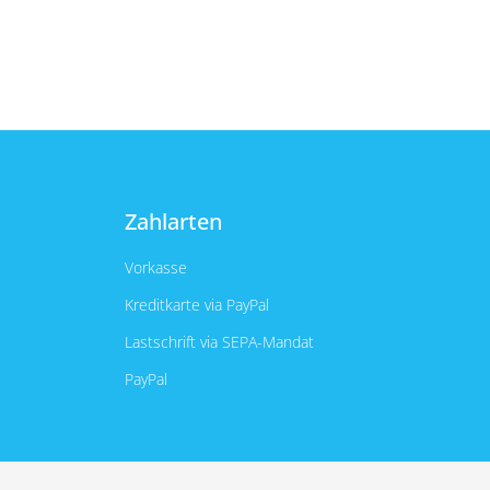
Zahlarten
Vorkasse
Kreditkarte via PayPal
Lastschrift via SEPA-Mandat
PayPal