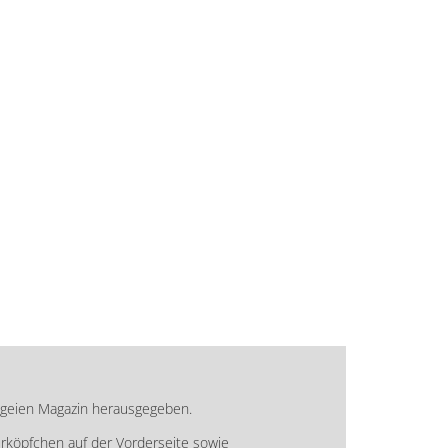
ageien Magazin herausgegeben.
köpfchen auf der Vorderseite sowie