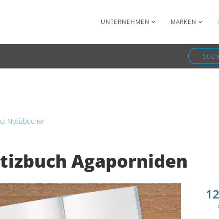
Facebook
Newsletter
UNTERNEHMEN
MARKEN
Such
 Co.
Notizbücher
Notizbuch Agaporniden
u: Notizbücher
tizbuch Agaporniden
12