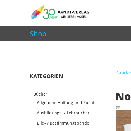
+49 7252 9707310
info@arndt-verlag.de
Shop
Aktuelle Seite:
Startseite
Shop
Wohnen, Deko &
Zurück z
KATEGORIEN
No
Bücher
Allgemein Haltung und Zucht
Ausbildungs- / Lehrbücher
Bild- / Bestimmungsbände