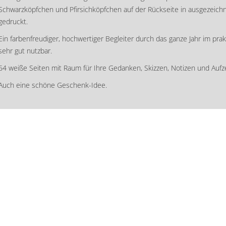
Schwarzköpfchen und Pfirsichköpfchen auf der Rückseite in ausgezeichne
gedruckt.
Ein farbenfreudiger, hochwertiger Begleiter durch das ganze Jahr im prak
sehr gut nutzbar.
64 weiße Seiten mit Raum für Ihre Gedanken, Skizzen, Notizen und Auf
Auch eine schöne Geschenk-Idee.