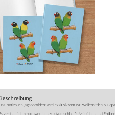
Beschreibung
Das Notizbuch „Agaporniden“ wird exklusiv vom WP Wellensittich & Pap
Es zeigt auf dem hochwertigen Motivumschlag Rußköpfchen und Erdbeer