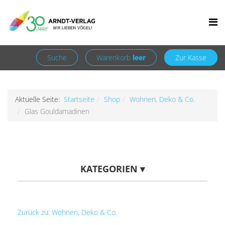
Facebook
Newsletter
+49 7252 9707310
info@arndt-verlag.de
Anmelden
Registrieren
Suche
Warenkorb
leer
Zur Kasse
Aktuelle Seite:
Startseite
Shop
Wohnen, Deko & Co.
Glas Gouldamadinen
KATEGORIEN
▾
Zurück zu: Wohnen, Deko & Co.