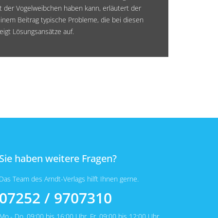
 der Vogelweibchen haben kann, erläutert der
einem Beitrag typische Probleme, die bei diesen
igt Lösungsansätze auf.
Sie haben weitere Fragen?
Das Team des Arndt-Verlags hilft Ihnen gerne.
07252 / 9707310
Mo.- Do. 09:00 bis 16:00 Uhr, Fr. 09:00 bis 12:00 Uhr