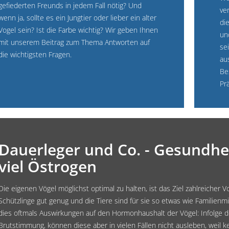
gefiederten Freunds in jedem Fall nötig? Und
ve
wenn ja, sollte es ein Jungtier oder lieber ein alter
di
Vogel sein? Ist die Farbe wichtig? Wir geben Ihnen
un
mit unserem Beitrag zum Thema Antworten auf
se
die wichtigsten Fragen.
au
Be
Pr
Dauerleger und Co. - Gesundhei
viel Östrogen
Die eigenen Vögel möglichst optimal zu halten, ist das Ziel zahlreicher V
Schützlinge gut genug und die Tiere sind für sie so etwas wie Familienmi
dies oftmals Auswirkungen auf den Hormonhaushalt der Vögel: Infolge d
Brutstimmung, können diese aber in vielen Fällen nicht ausleben, weil 