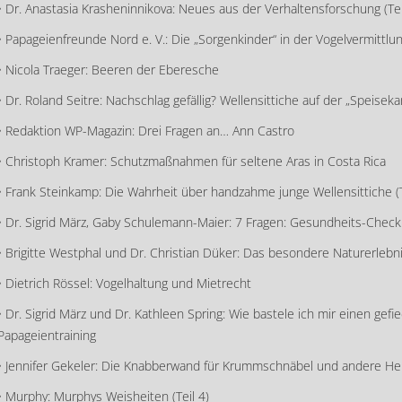
• Dr. Anastasia Krasheninnikova: Neues aus der Verhaltensforschung (Tei
• Papageienfreunde Nord e. V.: Die „Sorgenkinder“ in der Vogelvermittlu
• Nicola Traeger: Beeren der Eberesche
• Dr. Roland Seitre: Nachschlag gefällig? Wellensittiche auf der „Speisek
• Redaktion WP-Magazin: Drei Fragen an… Ann Castro
• Christoph Kramer: Schutzmaßnahmen für seltene Aras in Costa Rica
• Frank Steinkamp: Die Wahrheit über handzahme junge Wellensittiche (T
• Dr. Sigrid März, Gaby Schulemann-Maier: 7 Fragen: Gesundheits-Check
• Brigitte Westphal und Dr. Christian Düker: Das besondere Naturerlebni
• Dietrich Rössel: Vogelhaltung und Mietrecht
• Dr. Sigrid März und Dr. Kathleen Spring: Wie bastele ich mir einen gef
Papageientraining
• Jennifer Gekeler: Die Knabberwand für Krummschnäbel und andere He
• Murphy: Murphys Weisheiten (Teil 4)