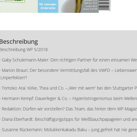
Beschreibung
Beschreibung WP 5/2018
• Gaby Schulemann-Maier: Den richtigen Partner für einen einsamen Well
• Marion Braun: Der besondere Vermittlungsfall des VWFD – Liebenswert
„Unperfekten“!
• Tomoko Arai: Kirke, Thea und Co. –„Wer mit wem“ bei den Stuttgarter P
• Hermann Kempf: Dauerleger & Co. – Hyperöstrogenismus beim Wellens
• Redaktion: Dürfen wir vorstellen? Das Team, das hinter dem WP-Magaz
• Diana Eberhardt: Beschäftigungstipps für Weißbauchpapageien und an
• Susanne Rückemann: Molukkenkakadu Baku – jung gefreit hat nie gere