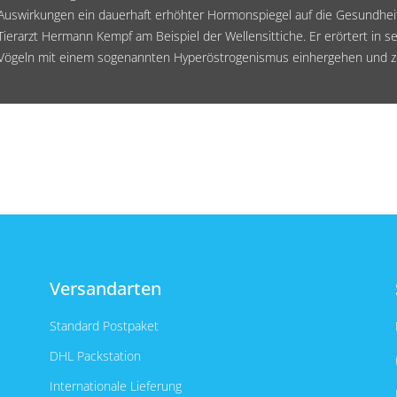
Auswirkungen ein dauerhaft erhöhter Hormonspiegel auf die Gesundheit
Tierarzt Hermann Kempf am Beispiel der Wellensittiche. Er erörtert in s
Vögeln mit einem sogenannten Hyperöstrogenismus einhergehen und ze
Versandarten
Standard Postpaket
DHL Packstation
Internationale Lieferung