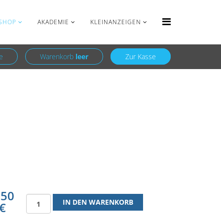
Anmelden
Registrieren
SHOP
AKADEMIE
KLEINANZEIGEN
e
Warenkorb
leer
Zur Kasse
,50
€