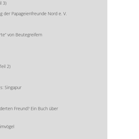
l 3)
ng der Papageienfreunde Nord e. V.
arte“ von Beutegreifern
eil 2)
s: Singapur
iederten Freund? Ein Buch über
imvögel