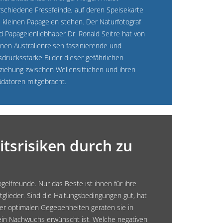
rschiedene Fressfeinde, auf deren Speisekarte
e kleinen Papageien stehen. Der Naturfotograf
d Papageienliebhaber Dr. Ronald Seitre hat von
inen Australienreisen faszinierende und
sdrucksstarke Bilder dieser gefährlichen
ziehung zwischen Wellensittichen und ihren
ädatoren mitgebracht.
tsrisiken durch zu
ogelfreunde. Nur das Beste ist ihnen für ihre
tglieder. Sind die Haltungsbedingungen gut, hat
er optimalen Gegebenheiten geraten sie in
kein Nachwuchs erwünscht ist. Welche negativen