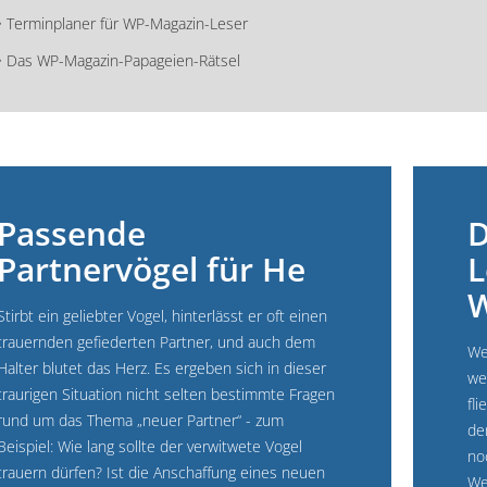
• Terminplaner für WP-Magazin-Leser
• Das WP-Magazin-Papageien-Rätsel
Passende
D
Partnervögel für He
L
W
Stirbt ein geliebter Vogel, hinterlässt er oft einen
trauernden gefiederten Partner, und auch dem
We
Halter blutet das Herz. Es ergeben sich in dieser
we
traurigen Situation nicht selten bestimmte Fragen
fl
rund um das Thema „neuer Partner“ - zum
de
Beispiel: Wie lang sollte der verwitwete Vogel
no
trauern dürfen? Ist die Anschaffung eines neuen
We