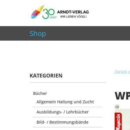
+49 7252 9707310
info@arndt-verlag.de
Shop
Aktuelle Seite:
Startseite
Shop
Zeitschriften
Zurück z
KATEGORIEN
WP
Bücher
Allgemein Haltung und Zucht
Ausbildungs- / Lehrbücher
Bild- / Bestimmungsbände