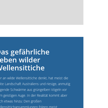
as gefährliche
eben wilder
ellensittiche
r an wilde Wellensittiche denkt, hat meist die
ite Landschaft Australiens und riesige, anmutig
iegende Schwärme aus grüngelben Vögeln vor
m geistigen Auge. In der Realität kommt aber
ch etwas hinzu: Den großen
llensittichansammlungen folgen meist