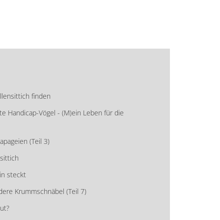
ensittich finden
e Handicap-Vögel - (M)ein Leben für die
apageien (Teil 3)
ittich
in steckt
dere Krummschnäbel (Teil 7)
ut?