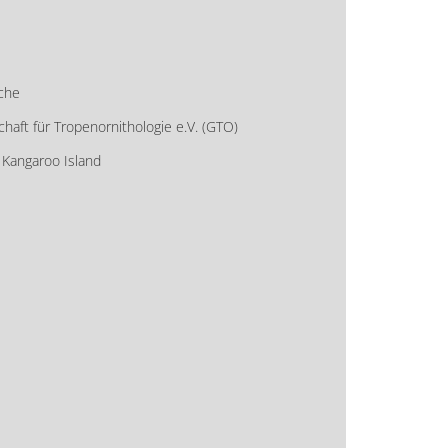
che
haft für Tropenornithologie e.V. (GTO)
Kangaroo Island