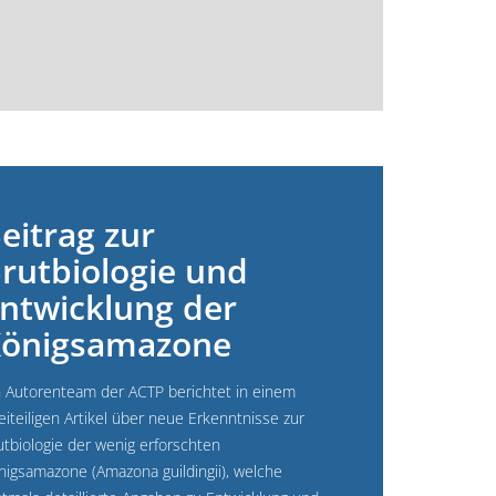
eitrag zur
rutbiologie und
ntwicklung der
önigsamazone
n Autorenteam der ACTP berichtet in einem
eiteiligen Artikel über neue Erkenntnisse zur
utbiologie der wenig erforschten
nigsamazone (Amazona guildingii), welche