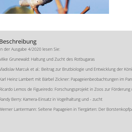
Beschreibung
In der Ausgabe 4/2020 lesen Sie:
Mike Grunewald: Haltung und Zucht des Rotbugaras
Vladislav Marcuk et al.: Beitrag zur Brutbiologie und Entwicklung der Kö
Karl Heinz Lambert mit Bärbel Zickner: Papageienbeobachtungen im Panta
Ricardo Lemos de Figueiredo: Forschungsprojekt in Zoos zur Förderung 
Randy Berry: Kamera-Einsatz in Vogelhaltung und - zucht
Werner Lantermann: Seltene Papageien in Tiergärten: Der Borstenkopfp