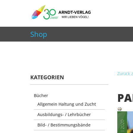
+49 7252 9707310
info@arndt-verlag.de
Shop
Aktuelle Seite:
Startseite
Shop
Zeitschriften
Zurück 
KATEGORIEN
PA
Bücher
Allgemein Haltung und Zucht
Ausbildungs- / Lehrbücher
Bild- / Bestimmungsbände