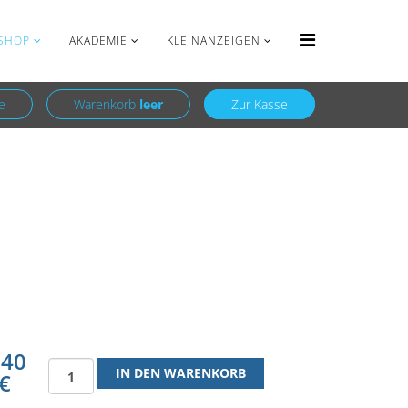
Anmelden
Registrieren
SHOP
AKADEMIE
KLEINANZEIGEN
e
Warenkorb
leer
Zur Kasse
,40
€