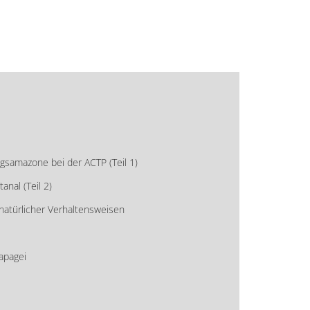
nigsamazone bei der ACTP (Teil 1)
nal (Teil 2)
natürlicher Verhaltensweisen
apagei