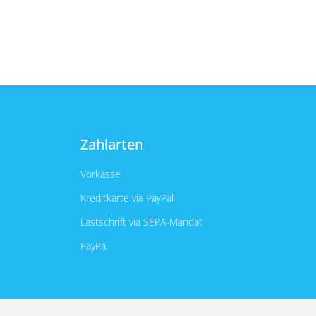
Zahlarten
Vorkasse
Kreditkarte via PayPal
Lastschrift via SEPA-Mandat
PayPal