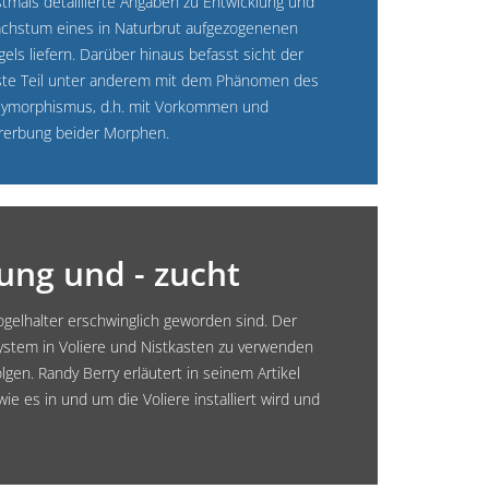
stmals detaillierte Angaben zu Entwicklung und
chstum eines in Naturbrut aufgezogenenen
gels liefern. Darüber hinaus befasst sicht der
ste Teil unter anderem mit dem Phänomen des
lymorphismus, d.h. mit Vorkommen und
rerbung beider Morphen.
ung und - zucht
ogelhalter erschwinglich geworden sind. Der
ystem in Voliere und Nistkasten zu verwenden
lgen. Randy Berry erläutert in seinem Artikel
es in und um die Voliere installiert wird und