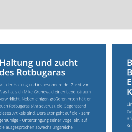
Haltung und zucht
B
des Rotbugaras
B
E
Mit der Haltung und insbesondere der Zucht von
K
Aras hat sich Mike Grunewald einen Lebenstraum
verwirklicht. Neben einigen größeren Arten hält er
Ei
auch Rotbugaras (Ara severus), die Gegenstand
zw
dieses Artikels sind. Dera utor geht auf die - sehr
Br
geräumige - Unterbringung seiner Vögel ein, auf
Kö
die ausgesprochen abwechslungsreiche