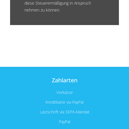
diese Steuerermäßigung in Anspruch
nehmen zu können.
Zahlarten
Vorkasse
Kreditkarte via PayPal
Lastschrift via SEPA-Mandat
PayPal