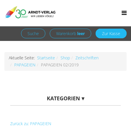
Facebook
Newsletter
+49 7252 9707310
info@arndt-verlag.de
Anmelden
Registrieren
Suche
Warenkorb
leer
Zur Kasse
Aktuelle Seite:
Startseite
Shop
Zeitschriften
PAPAGEIEN
PAPAGEIEN 02/2019
KATEGORIEN
▾
Zurück zu: PAPAGEIEN