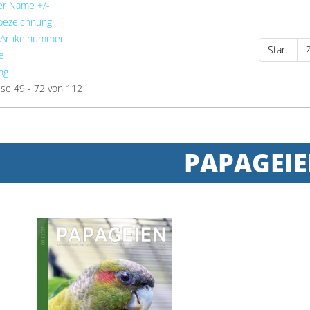
er Name +/-
bezeichnung
 Artikelnummer
Start
e
ng
se 49 - 72 von 112
PAPAGEI