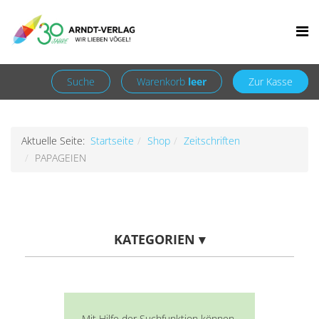
Facebook
Newsletter
+49 7252 9707310
info@arndt-verlag.de
Anmelden
Registrieren
Suche
Warenkorb
leer
Zur Kasse
Aktuelle Seite:
Startseite
Shop
Zeitschriften
PAPAGEIEN
KATEGORIEN
▾
Mit Hilfe der Suchfunktion können