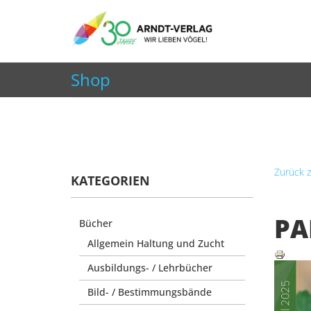
+49 7252 9707310
info@arndt-verlag.de
Shop
Aktuelle Seite:
Startseite
Shop
Zeitschriften
Zurück z
KATEGORIEN
PA
Bücher
Allgemein Haltung und Zucht
Ausbildungs- / Lehrbücher
Bild- / Bestimmungsbände