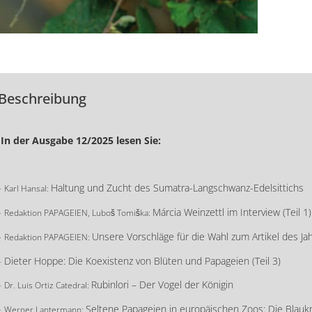
Beschreibung
In der Ausgabe 12/2025 lesen Sie:
-
Haltung und Zucht des Sumatra-Langschwanz-Edelsittichs
Karl Hansal:
-
Márcia Weinzettl im Interview (Teil 1)
Redaktion PAPAGEIEN, Luboš Tomiška:
-
Unsere Vorschläge für die Wahl zum Artikel des Ja
Redaktion PAPAGEIEN:
- Dieter Hoppe: Die Koexistenz von Blüten und Papageien (Teil 3)
-
Rubinlori – Der Vogel der Königin
Dr. Luis Ortiz Catedral:
-
Seltene Papageien in europäischen Zoos: Die Bla
Werner Lantermann: