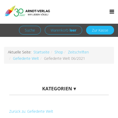
Facebook
Newsletter
+49 7252 9707310
info@arndt-verlag.de
Anmelden
Registrieren
Suche
Warenkorb
leer
Zur Kasse
Aktuelle Seite:
Startseite
Shop
Zeitschriften
Gefiederte Welt
Gefiederte Welt 06/2021
KATEGORIEN
▾
Zurück zu: Gefiederte Welt