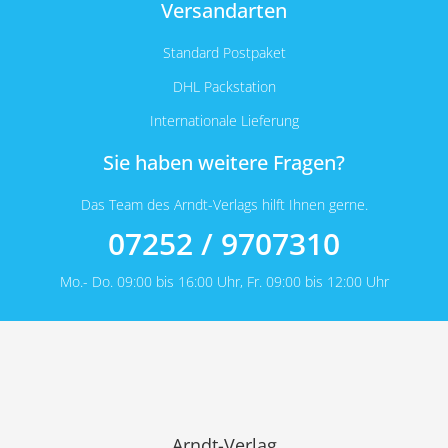
Versandarten
Standard Postpaket
DHL Packstation
Internationale Lieferung
Sie haben weitere Fragen?
Das Team des Arndt-Verlags hilft Ihnen gerne.
07252 / 9707310
Mo.- Do. 09:00 bis 16:00 Uhr, Fr. 09:00 bis 12:00 Uhr
Arndt-Verlag