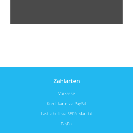
Zahlarten
Vorkasse
Kreditkarte via PayPal
Lastschrift via SEPA-Mandat
PayPal