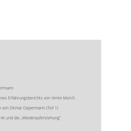
termann
 eines Erfahrungsberichts von Armin Morch
 von Ditmar Oppermann (Teil 1)
nik und die „Wiederauferstehung“