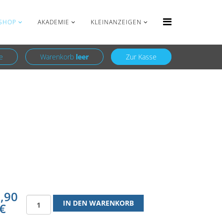
Anmelden
Registrieren
SHOP
AKADEMIE
KLEINANZEIGEN
e
Warenkorb
leer
Zur Kasse
,90
€