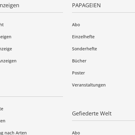
anzeigen
PAPAGEIEN
ht
Abo
zeigen
Einzelhefte
nzeige
Sonderhefte
Anzeigen
Bücher
Poster
Veranstaltungen
te
Gefiederte Welt
ten
g nach Arten
Abo