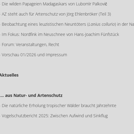
- Die wilden Papageien Madagaskars von Lubomìr Palkovič
- AZ steht auch für Artenschutz von Jörg Ehlenbröker (Teil 3)
- Beobachtung eines leuzistischen Neuntöters (
Lanius collur
i
o
) in der N
- Im Fokus: Nordfink im Neuschnee von Hans-Joachim Fünfstück
- Forum: Veranstaltungen, Recht
- Vorschau 01/2026 und Impressum
Aktuelles
… aus Natur- und Artenschutz
- Die natürliche Erholung tropischer Wälder braucht Jahrzehnte
- Vogelschutzbericht 2025: Zwischen Aufwind und Sinkflug