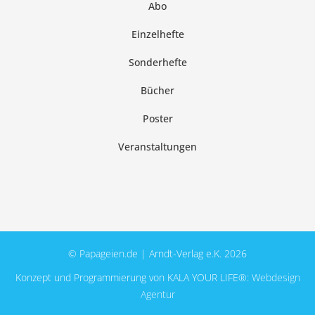
Abo
Einzelhefte
Sonderhefte
Bücher
Poster
Veranstaltungen
© Papageien.de | Arndt-Verlag e.K. 2026
Konzept und Programmierung von KALA YOUR LIFE®:
Webdesign
Agentur