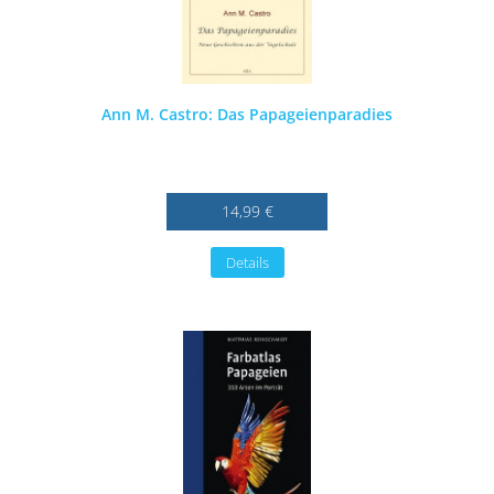
Ann M. Castro: Das Papageienparadies
14,99 €
Details