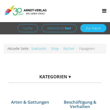
Facebook
Newsletter
+49 7252 9707310
info@arndt-verlag.de
Anmelden
Registrieren
Suche
Warenkorb
leer
Zur Kasse
Aktuelle Seite:
Startseite
Shop
Bücher
Papageien
KATEGORIEN
▾
Arten & Gattungen
Beschäftigung &
Verhalten