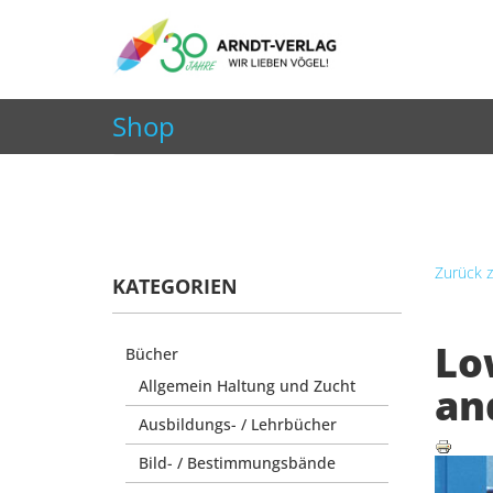
+49 7252 9707310
info@arndt-verlag.de
Shop
Aktuelle Seite:
Startseite
Shop
Bücher
Low R
Zurück z
KATEGORIEN
Lo
Bücher
Allgemein Haltung und Zucht
an
Ausbildungs- / Lehrbücher
Bild- / Bestimmungsbände