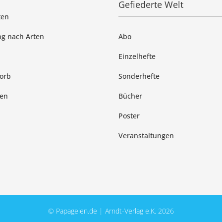
Gefiederte Welt
ten
g nach Arten
Abo
Einzelhefte
orb
Sonderhefte
en
Bücher
Poster
Veranstaltungen
© Papageien.de | Arndt-Verlag e.K. 2026