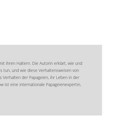
ihren Haltern. Die Autorin erklärt, wie und
es tun, und wie diese Verhaltensweisen von
s Verhalten der Papageien, ihr Leben in der
 ist eine internationale Papageienexpertin,