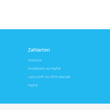
Zahlarten
Vorkasse
Kreditkarte via PayPal
Lastschrift via SEPA-Mandat
PayPal