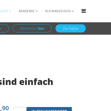
Anmelden
Registrieren
SHOP
AKADEMIE
KLEINANZEIGEN
e
Warenkorb
leer
Zur Kasse
ind einfach
,90