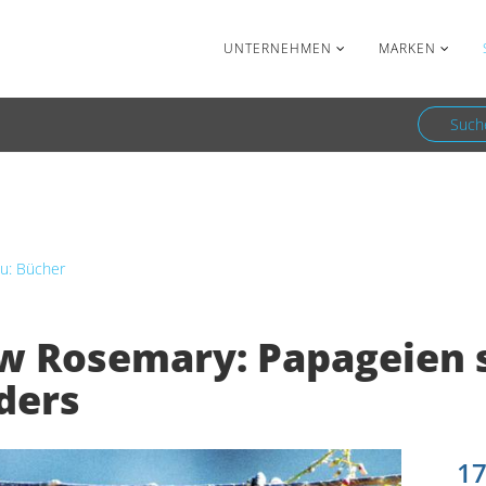
Facebook
Newsletter
UNTERNEHMEN
MARKEN
Such
osemary: Papageien sind einfach anders
u: Bücher
w Rosemary: Papageien s
ders
17