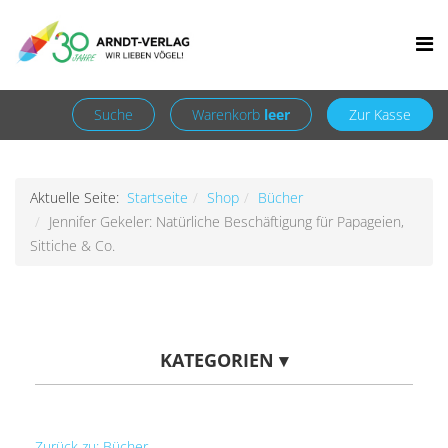
Facebook
Newsletter
+49 7252 9707310
info@arndt-verlag.de
Anmelden
Registrieren
Suche
Warenkorb
leer
Zur Kasse
Aktuelle Seite:
Startseite
Shop
Bücher
Jennifer Gekeler: Natürliche Beschäftigung für Papageien,
Sittiche & Co.
KATEGORIEN
▾
Zurück zu: Bücher