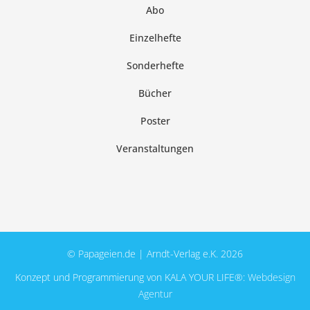
Abo
Einzelhefte
Sonderhefte
Bücher
Poster
Veranstaltungen
© Papageien.de | Arndt-Verlag e.K. 2026
Konzept und Programmierung von KALA YOUR LIFE®:
Webdesign
Agentur