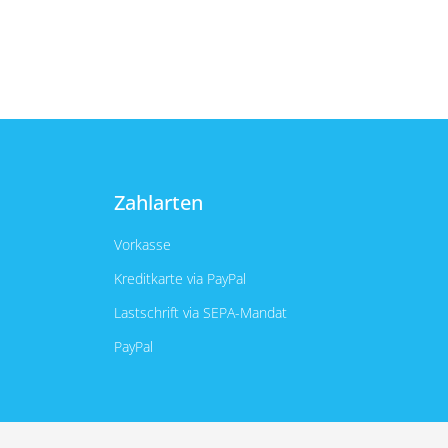
Zahlarten
Vorkasse
Kreditkarte via PayPal
Lastschrift via SEPA-Mandat
PayPal