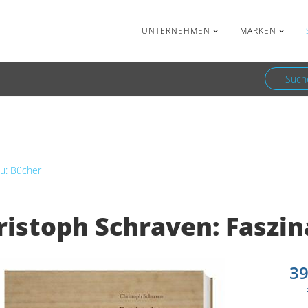
Facebook
Newsletter
UNTERNEHMEN
MARKEN
Such
oph Schraven: Faszination Fasan
u: Bücher
ristoph Schraven: Faszin
39