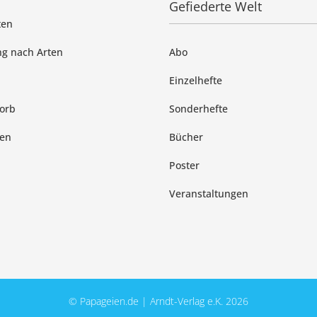
Gefiederte Welt
ten
g nach Arten
Abo
Einzelhefte
orb
Sonderhefte
en
Bücher
Poster
Veranstaltungen
© Papageien.de | Arndt-Verlag e.K. 2026