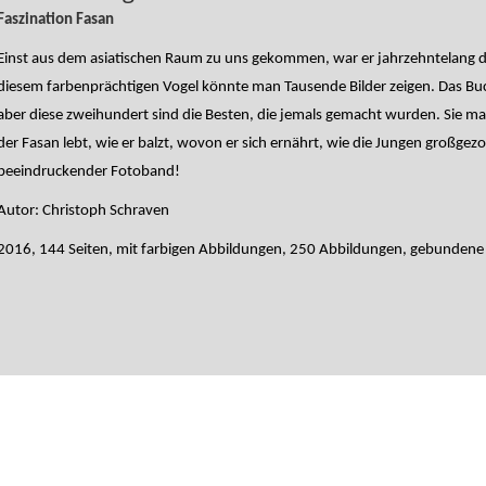
Faszination Fasan
Einst aus dem asiatischen Raum zu uns gekommen, war er jahrzehntelang da
diesem farbenprächtigen Vogel könnte man Tausende Bilder zeigen. Das Buc
aber diese zweihundert sind die Besten, die jemals gemacht wurden. Sie mac
der Fasan lebt, wie er balzt, wovon er sich ernährt, wie die Jungen großgez
beeindruckender Fotoband!
Autor: Christoph Schraven
2016, 144 Seiten, mit farbigen Abbildungen, 250 Abbildungen, gebunden