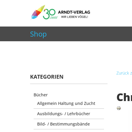
+49 7252 9707310
info@arndt-verlag.de
Shop
Aktuelle Seite:
Startseite
Shop
Bücher
Christ
Zurück z
KATEGORIEN
Ch
Bücher
Allgemein Haltung und Zucht
Ausbildungs- / Lehrbücher
Bild- / Bestimmungsbände