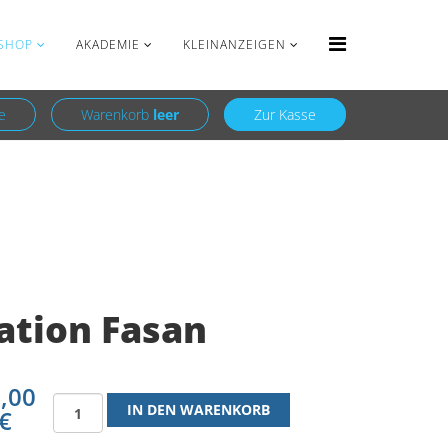
Anmelden
Registrieren
SHOP
AKADEMIE
KLEINANZEIGEN
e
Warenkorb
leer
Zur Kasse
ation Fasan
,00
€