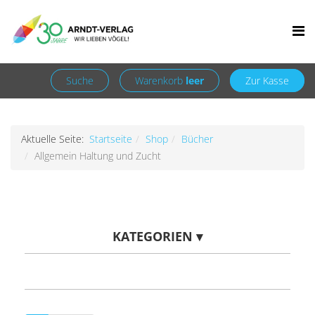
Facebook
Newsletter
+49 7252 9707310
info@arndt-verlag.de
Anmelden
Registrieren
Suche
Warenkorb
leer
Zur Kasse
Aktuelle Seite:
Startseite
Shop
Bücher
Allgemein Haltung und Zucht
KATEGORIEN
▾