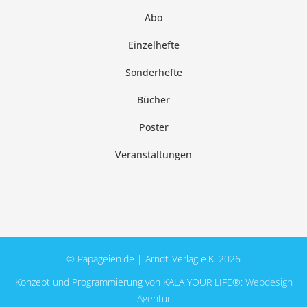
Abo
Einzelhefte
Sonderhefte
Bücher
Poster
Veranstaltungen
© Papageien.de | Arndt-Verlag e.K. 2026
Konzept und Programmierung von KALA YOUR LIFE®:
Webdesign
Agentur