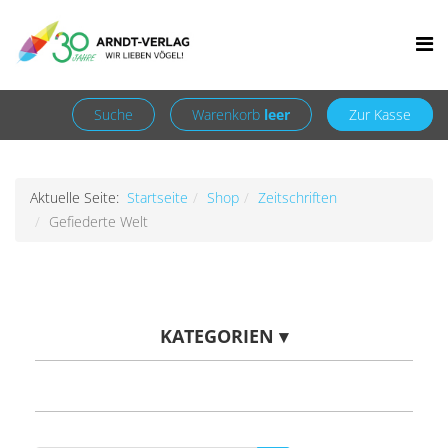
Facebook
Newsletter
+49 7252 9707310
info@arndt-verlag.de
Anmelden
Registrieren
Suche
Warenkorb
leer
Zur Kasse
Aktuelle Seite:
Startseite
Shop
Zeitschriften
Gefiederte Welt
KATEGORIEN
▾