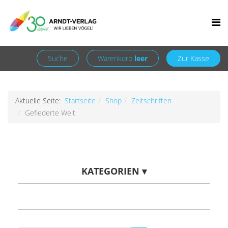
Facebook
Newsletter
+49 7252 9707310
info@arndt-verlag.de
Anmelden
Registrieren
Suche
Warenkorb
leer
Zur Kasse
Aktuelle Seite:
Startseite
Shop
Zeitschriften
Gefiederte Welt
KATEGORIEN
▾