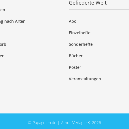
Gefiederte Welt
ten
g nach Arten
Abo
Einzelhefte
orb
Sonderhefte
en
Bücher
Poster
Veranstaltungen
© Papageien.de | Arndt-Verlag e.K. 2026