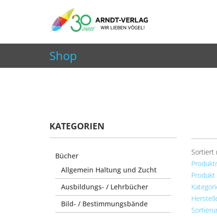
+49 7252 9707310
info@arndt-verlag.de
Shop
Aktuelle Seite:
Startseite
Shop
Kalender
KATEGORIEN
Sortiert
Bücher
Produkt
Allgemein Haltung und Zucht
Produkt
Ausbildungs- / Lehrbücher
Kategori
Herstel
Bild- / Bestimmungsbände
Sortieru