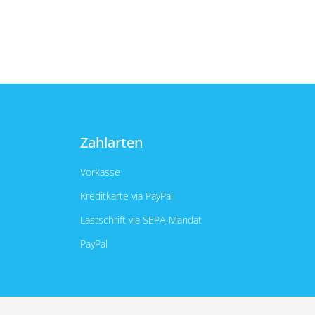
Zahlarten
Vorkasse
Kreditkarte via PayPal
Lastschrift via SEPA-Mandat
PayPal