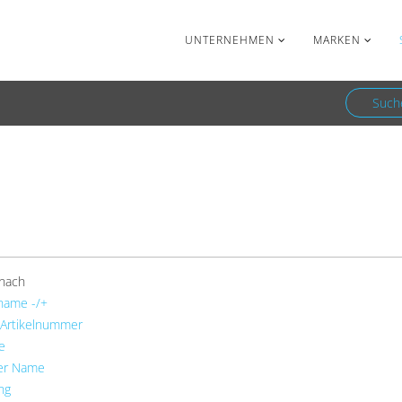
Facebook
Newsletter
UNTERNEHMEN
MARKEN
Such
 nach
name -/+
 Artikelnummer
e
ler Name
ng